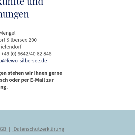
künfte und
hungen
 Mengel
rf Silbersee 200
rielendorf
 +49 (0) 6642/40 62 848
fo@fewo-silbersee.de
gen stehen wir Ihnen gerne
isch oder per E-Mail zur
ng.
AGB
|
Datenschutzerklärung