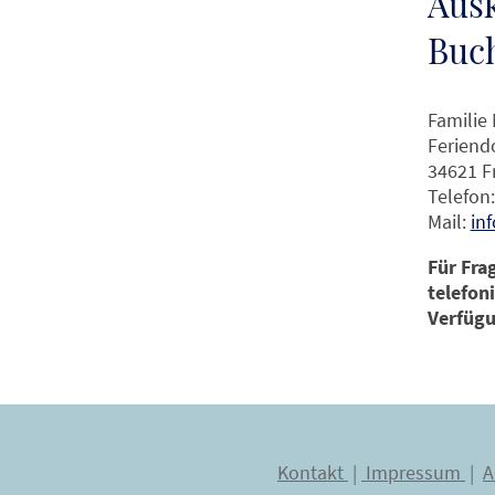
Aus
Buc
Familie
Feriendo
34621 F
Telefon:
Mail:
in
Für Fra
telefon
Verfügu
Kontakt
|
Impressum
|