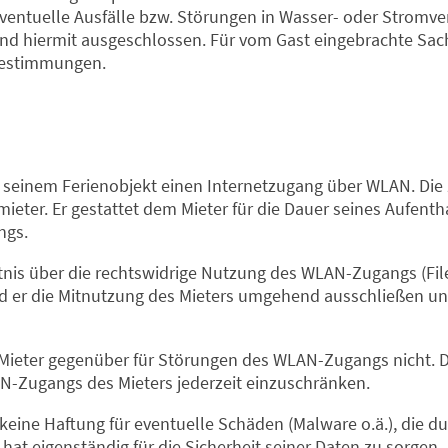
 eventuelle Ausfälle bzw. Störungen in Wasser- oder Stromv
nd hiermit ausgeschlossen. Für vom Gast eingebrachte Sach
Bestimmungen.
in seinem Ferienobjekt einen Internetzugang über WLAN. Di
mieter. Er gestattet dem Mieter für die Dauer seines Aufenth
ngs.
tnis über die rechtswidrige Nutzung des WLAN-Zugangs (File
rd er die Mitnutzung des Mieters umgehend ausschließen u
Mieter gegenüber für Störungen des WLAN-Zugangs nicht. De
Zugangs des Mieters jederzeit einzuschränken.
keine Haftung für eventuelle Schäden (Malware o.ä.), die 
hat eigenständig für die Sicherheit seiner Daten zu sorgen.